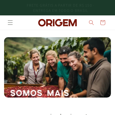
Pular
0 ·
10% OFF NA 1ª COMPRA COM O CUPOM:
para o
BEMVINDO
conteúdo
Carrinho